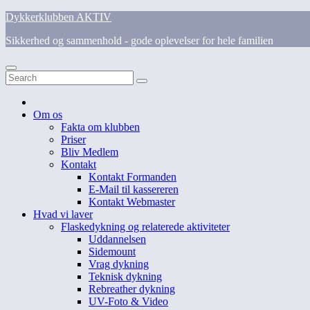
Skip
Dykkerklubben AKTIV
to
Sikkerhed og sammenhold - gode oplevelser for hele familien
content
Om os
Fakta om klubben
Priser
Bliv Medlem
Kontakt
Kontakt Formanden
E-Mail til kassereren
Kontakt Webmaster
Hvad vi laver
Flaskedykning og relaterede aktiviteter
Uddannelsen
Sidemount
Vrag dykning
Teknisk dykning
Rebreather dykning
UV-Foto & Video