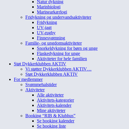
Natur dykning
Marinbiologi
Marinearkærlogi
Fridykning og undervandsaktiviteter
Fridykning
UV-jagt
UV-rugby
Finnesvømning
Familie- og ungdomsaktiviteter
Snorkeldykning for børn og unge
Flaskedykning for unge
Aktiviteter for hele familien
Støt Dykkerklubben AKTIV
Vi støtter Dykkerklubben AKTIV…
Støt Dykkerklubben AKTIV
For medlemmer
Svømmehalstider
Aktiviteter
Alle aktiviteter
Aktivitets-kategorier
Aktivitets-kalender
Mine aktiviteter
Booking “RIB & Klubhus”
Se booking kalender
Se booking liste