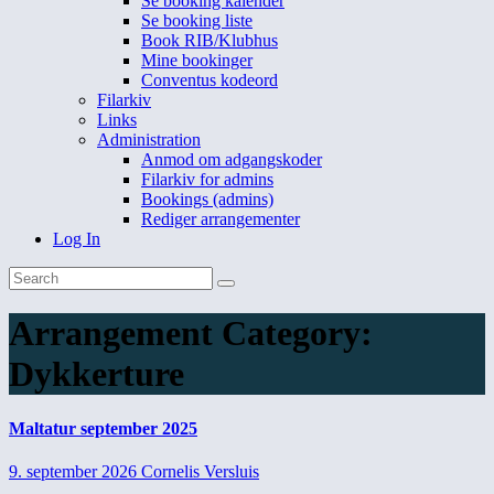
Se booking kalender
Se booking liste
Book RIB/Klubhus
Mine bookinger
Conventus kodeord
Filarkiv
Links
Administration
Anmod om adgangskoder
Filarkiv for admins
Bookings (admins)
Rediger arrangementer
Log In
Arrangement Category:
Dykkerture
Maltatur september 2025
9. september 2026
Cornelis Versluis