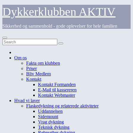
Skip
Dykkerklubben AKTIV
to
content
Sikkerhed og sammenhold - gode oplevelser for hele familien
Om os
Fakta om klubben
Priser
Bliv Medlem
Kontakt
Kontakt Formanden
E-Mail til kassereren
Kontakt Webmaster
Hvad vi laver
Flaskedykning og relaterede aktiviteter
Uddannelsen
Sidemount
Vrag dykning
Teknisk dykning
Rebreather dykning