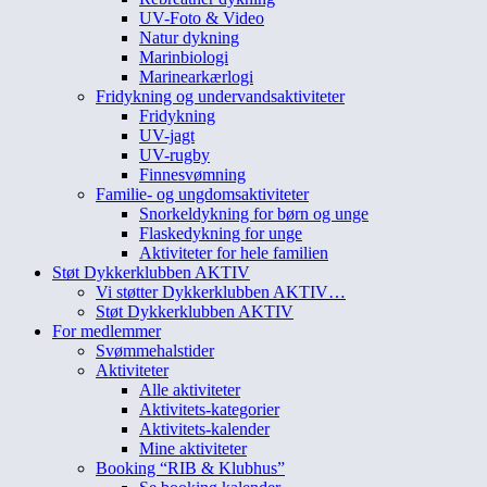
UV-Foto & Video
Natur dykning
Marinbiologi
Marinearkærlogi
Fridykning og undervandsaktiviteter
Fridykning
UV-jagt
UV-rugby
Finnesvømning
Familie- og ungdomsaktiviteter
Snorkeldykning for børn og unge
Flaskedykning for unge
Aktiviteter for hele familien
Støt Dykkerklubben AKTIV
Vi støtter Dykkerklubben AKTIV…
Støt Dykkerklubben AKTIV
For medlemmer
Svømmehalstider
Aktiviteter
Alle aktiviteter
Aktivitets-kategorier
Aktivitets-kalender
Mine aktiviteter
Booking “RIB & Klubhus”