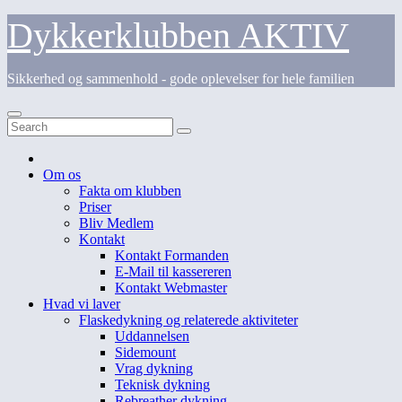
Skip
Dykkerklubben AKTIV
to
content
Sikkerhed og sammenhold - gode oplevelser for hele familien
Om os
Fakta om klubben
Priser
Bliv Medlem
Kontakt
Kontakt Formanden
E-Mail til kassereren
Kontakt Webmaster
Hvad vi laver
Flaskedykning og relaterede aktiviteter
Uddannelsen
Sidemount
Vrag dykning
Teknisk dykning
Rebreather dykning