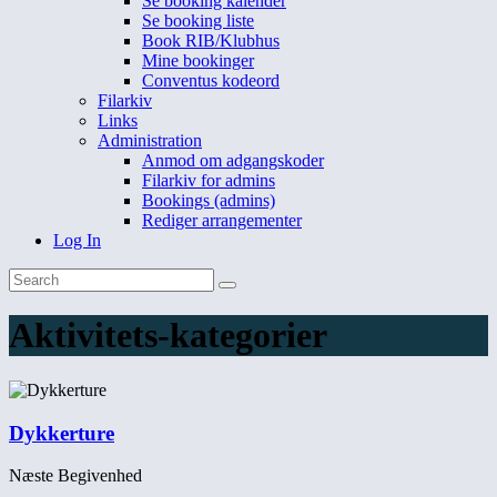
Se booking kalender
Se booking liste
Book RIB/Klubhus
Mine bookinger
Conventus kodeord
Filarkiv
Links
Administration
Anmod om adgangskoder
Filarkiv for admins
Bookings (admins)
Rediger arrangementer
Log In
Aktivitets-kategorier
Dykkerture
Næste Begivenhed