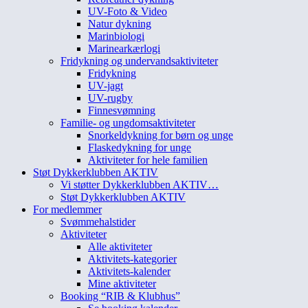
UV-Foto & Video
Natur dykning
Marinbiologi
Marinearkærlogi
Fridykning og undervandsaktiviteter
Fridykning
UV-jagt
UV-rugby
Finnesvømning
Familie- og ungdomsaktiviteter
Snorkeldykning for børn og unge
Flaskedykning for unge
Aktiviteter for hele familien
Støt Dykkerklubben AKTIV
Vi støtter Dykkerklubben AKTIV…
Støt Dykkerklubben AKTIV
For medlemmer
Svømmehalstider
Aktiviteter
Alle aktiviteter
Aktivitets-kategorier
Aktivitets-kalender
Mine aktiviteter
Booking “RIB & Klubhus”