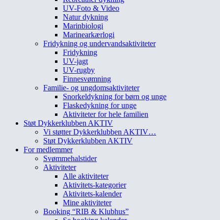
UV-Foto & Video
Natur dykning
Marinbiologi
Marinearkærlogi
Fridykning og undervandsaktiviteter
Fridykning
UV-jagt
UV-rugby
Finnesvømning
Familie- og ungdomsaktiviteter
Snorkeldykning for børn og unge
Flaskedykning for unge
Aktiviteter for hele familien
Støt Dykkerklubben AKTIV
Vi støtter Dykkerklubben AKTIV…
Støt Dykkerklubben AKTIV
For medlemmer
Svømmehalstider
Aktiviteter
Alle aktiviteter
Aktivitets-kategorier
Aktivitets-kalender
Mine aktiviteter
Booking “RIB & Klubhus”