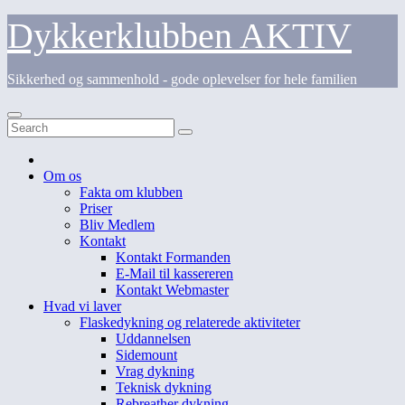
Skip
Dykkerklubben AKTIV
to
content
Sikkerhed og sammenhold - gode oplevelser for hele familien
Om os
Fakta om klubben
Priser
Bliv Medlem
Kontakt
Kontakt Formanden
E-Mail til kassereren
Kontakt Webmaster
Hvad vi laver
Flaskedykning og relaterede aktiviteter
Uddannelsen
Sidemount
Vrag dykning
Teknisk dykning
Rebreather dykning