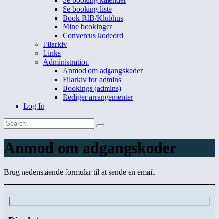
Se booking kalender
Se booking liste
Book RIB/Klubhus
Mine bookinger
Conventus kodeord
Filarkiv
Links
Administration
Anmod om adgangskoder
Filarkiv for admins
Bookings (admins)
Rediger arrangementer
Log In
Anmod om adgangskoder
Brug nedenstående formular til at sende en email.