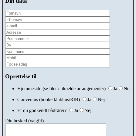
Din data
Oprettelse til
Hjemmeside (se filer / tilmelde arrangementer)
Ja
Nej
Conventus (booke klubhus/RIB)
Ja
Nej
Er du godkendt bådfører?
Ja
Nej
Din besked (valgfri)