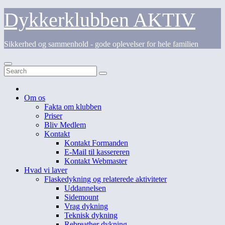
Skip
Dykkerklubben AKTIV
to
content
Sikkerhed og sammenhold - gode oplevelser for hele familien
Om os
Fakta om klubben
Priser
Bliv Medlem
Kontakt
Kontakt Formanden
E-Mail til kassereren
Kontakt Webmaster
Hvad vi laver
Flaskedykning og relaterede aktiviteter
Uddannelsen
Sidemount
Vrag dykning
Teknisk dykning
Rebreather dykning