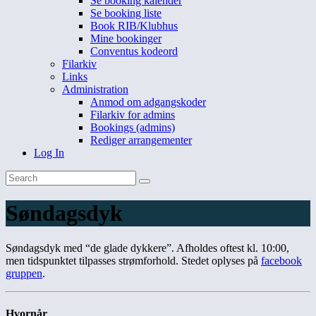
Se booking kalender
Se booking liste
Book RIB/Klubhus
Mine bookinger
Conventus kodeord
Filarkiv
Links
Administration
Anmod om adgangskoder
Filarkiv for admins
Bookings (admins)
Rediger arrangementer
Log In
Søndagsdyk
Søndagsdyk med “de glade dykkere”. Afholdes oftest kl. 10:00,
men tidspunktet tilpasses strømforhold. Stedet oplyses på
facebook
gruppen
.
Hvornår