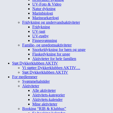
UV-Foto & Video
Natur dykning
Marinbiologi
Marinearkærlogi
Fridykning og undervandsaktiviteter
Fridykning
UV-jagt
UV-rugby
Finnesvømning
Familie- og ungdomsaktiviteter
Snorkeldykning for børn og unge
Flaskedykning for unge
Aktiviteter for hele familien
Støt Dykkerklubben AKTIV
Vi støtter Dykkerklubben AKTIV…
Støt Dykkerklubben AKTIV
For medlemmer
Svømmehalstider
Aktiviteter
Alle aktiviteter
Aktivitets-kategorier
Aktivitets-kalender
Mine aktiviteter
Booking “RIB & Klubhus”