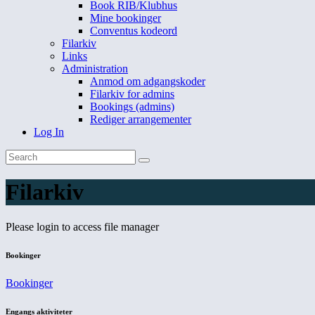
Book RIB/Klubhus
Mine bookinger
Conventus kodeord
Filarkiv
Links
Administration
Anmod om adgangskoder
Filarkiv for admins
Bookings (admins)
Rediger arrangementer
Log In
Filarkiv
Please login to access file manager
Bookinger
Bookinger
Engangs aktiviteter