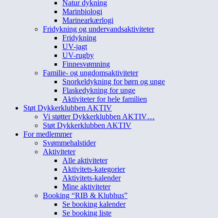
Natur dykning
Marinbiologi
Marinearkærlogi
Fridykning og undervandsaktiviteter
Fridykning
UV-jagt
UV-rugby
Finnesvømning
Familie- og ungdomsaktiviteter
Snorkeldykning for børn og unge
Flaskedykning for unge
Aktiviteter for hele familien
Støt Dykkerklubben AKTIV
Vi støtter Dykkerklubben AKTIV…
Støt Dykkerklubben AKTIV
For medlemmer
Svømmehalstider
Aktiviteter
Alle aktiviteter
Aktivitets-kategorier
Aktivitets-kalender
Mine aktiviteter
Booking “RIB & Klubhus”
Se booking kalender
Se booking liste