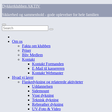
Skip
Dykkerklubben AKTIV
to
Sikkerhed og sammenhold - gode oplevelser for hele familien
content
Om os
Fakta om klubben
Priser
Bliv Medlem
Kontakt
Kontakt Formanden
E-Mail til kassereren
Kontakt Webmaster
Hvad vi laver
Flaskedykning og relaterede aktiviteter
Uddannelsen
Sidemount
Vrag dykning
Teknisk dykning
Rebreather dykning
UV-Foto & Video