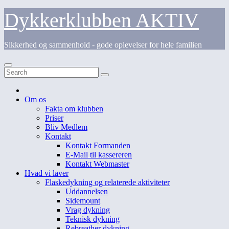
Skip
Dykkerklubben AKTIV
to
content
Sikkerhed og sammenhold - gode oplevelser for hele familien
Om os
Fakta om klubben
Priser
Bliv Medlem
Kontakt
Kontakt Formanden
E-Mail til kassereren
Kontakt Webmaster
Hvad vi laver
Flaskedykning og relaterede aktiviteter
Uddannelsen
Sidemount
Vrag dykning
Teknisk dykning
Rebreather dykning