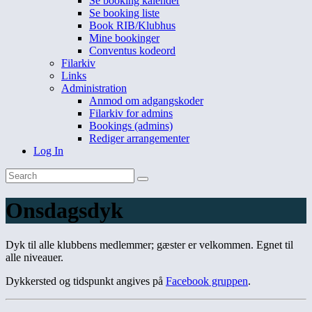
Se booking kalender
Se booking liste
Book RIB/Klubhus
Mine bookinger
Conventus kodeord
Filarkiv
Links
Administration
Anmod om adgangskoder
Filarkiv for admins
Bookings (admins)
Rediger arrangementer
Log In
Onsdagsdyk
Dyk til alle klubbens medlemmer; gæster er velkommen. Egnet til
alle niveauer.
Dykkersted og tidspunkt angives på
Facebook gruppen
.