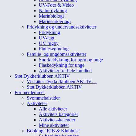
UV-Foto & Video
Natur dykning
Marinbiologi
Marinearkærlogi
Fridykning og undervandsaktiviteter
Fridykning
UV-jagt
UV-rugby
Finnesvømning
Familie- og ungdomsaktiviteter
Snorkeldykning for børn og unge
Flaskedykning for unge
Aktiviteter for hele familien
Støt Dykkerklubben AKTIV
Vi støtter Dykkerklubben AKTIV…
Støt Dykkerklubben AKTIV
For medlemmer
Svømmehalstider
Aktiviteter
Alle aktiviteter
Aktivitets-kategorier
Aktivitets-kalender
Mine aktiviteter
Booking “RIB & Klubhus”