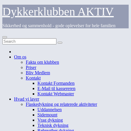
Skip
Dykkerklubben AKTIV
to
content
Sikkerhed og sammenhold - gode oplevelser for hele familien
Om os
Fakta om klubben
Priser
Bliv Medlem
Kontakt
Kontakt Formanden
E-Mail til kassereren
Kontakt Webmaster
Hvad vi laver
Flaskedykning og relaterede aktiviteter
Uddannelsen
Sidemount
Vrag dykning
Teknisk dykning
Rebreather dykning