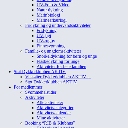
UV-Foto & Video
Natur dykning
Marinbiologi
Marinearkærlogi
Fridykning og undervandsaktiviteter
Fridykning
UV-jagt
UV-rugby
Finnesvømning
Familie- og ungdomsaktiviteter
Snorkeldykning for børn og unge
Flaskedykning for unge
Aktiviteter for hele familien
Støt Dykkerklubben AKTIV
Vi støtter Dykkerklubben AKTIV…
Støt Dykkerklubben AKTIV
For medlemmer
Svømmehalstider
Aktiviteter
Alle aktiviteter
Aktivitets-kategorier
Aktivitets-kalender
Mine aktiviteter
Booking “RIB & Klubhus”