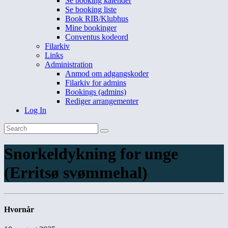
Se booking kalender
Se booking liste
Book RIB/Klubhus
Mine bookinger
Conventus kodeord
Filarkiv
Links
Administration
Anmod om adgangskoder
Filarkiv for admins
Bookings (admins)
Rediger arrangementer
Log In
Snorkeldykning for unge
(Erritsø svømmehal)
Hvornår