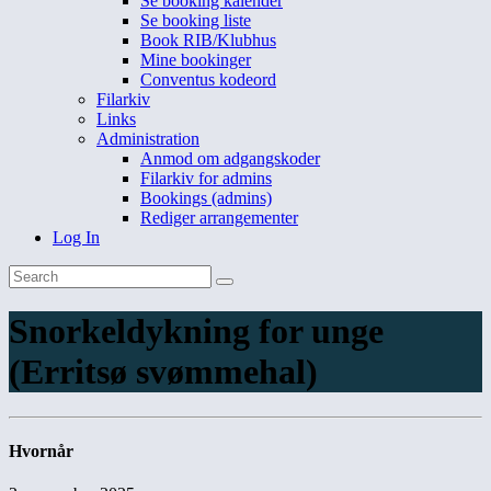
Se booking kalender
Se booking liste
Book RIB/Klubhus
Mine bookinger
Conventus kodeord
Filarkiv
Links
Administration
Anmod om adgangskoder
Filarkiv for admins
Bookings (admins)
Rediger arrangementer
Log In
Snorkeldykning for unge
(Erritsø svømmehal)
Hvornår