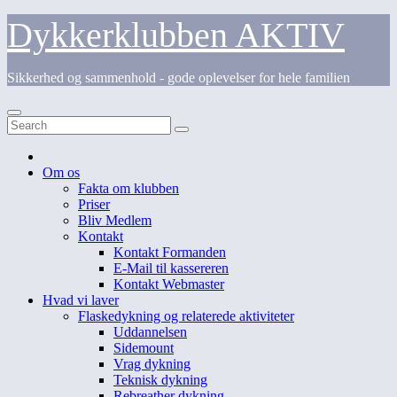
Skip
Dykkerklubben AKTIV
to
content
Sikkerhed og sammenhold - gode oplevelser for hele familien
Om os
Fakta om klubben
Priser
Bliv Medlem
Kontakt
Kontakt Formanden
E-Mail til kassereren
Kontakt Webmaster
Hvad vi laver
Flaskedykning og relaterede aktiviteter
Uddannelsen
Sidemount
Vrag dykning
Teknisk dykning
Rebreather dykning