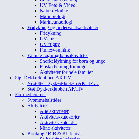
UV-Foto & Video
Natur dykning
Marinbiologi
Marinearkærlogi
Fridykning og undervandsaktiviteter
Fridykning
UV-jagt
UV-rugby
Finnesvømning
Familie- og ungdomsaktiviteter
Snorkeldykning for børn og unge
Flaskedykning for unge
Aktiviteter for hele familien
Støt Dykkerklubben AKTIV
Vi støtter Dykkerklubben AKTIV…
Støt Dykkerklubben AKTIV
For medlemmer
Svømmehalstider
Aktiviteter
Alle aktiviteter
Aktivitets-kategorier
Aktivitets-kalender
Mine aktiviteter
Booking “RIB & Klubhus”