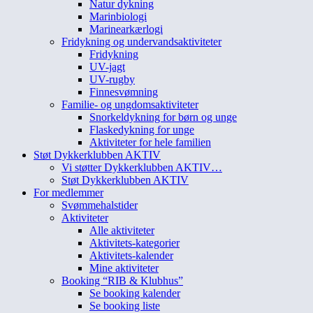
Natur dykning
Marinbiologi
Marinearkærlogi
Fridykning og undervandsaktiviteter
Fridykning
UV-jagt
UV-rugby
Finnesvømning
Familie- og ungdomsaktiviteter
Snorkeldykning for børn og unge
Flaskedykning for unge
Aktiviteter for hele familien
Støt Dykkerklubben AKTIV
Vi støtter Dykkerklubben AKTIV…
Støt Dykkerklubben AKTIV
For medlemmer
Svømmehalstider
Aktiviteter
Alle aktiviteter
Aktivitets-kategorier
Aktivitets-kalender
Mine aktiviteter
Booking “RIB & Klubhus”
Se booking kalender
Se booking liste