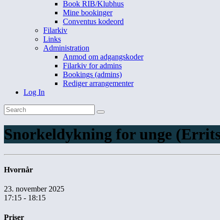
Book RIB/Klubhus
Mine bookinger
Conventus kodeord
Filarkiv
Links
Administration
Anmod om adgangskoder
Filarkiv for admins
Bookings (admins)
Rediger arrangementer
Log In
Snorkeldykning for unge (Erri
Hvornår
23. november 2025
17:15 - 18:15
Priser