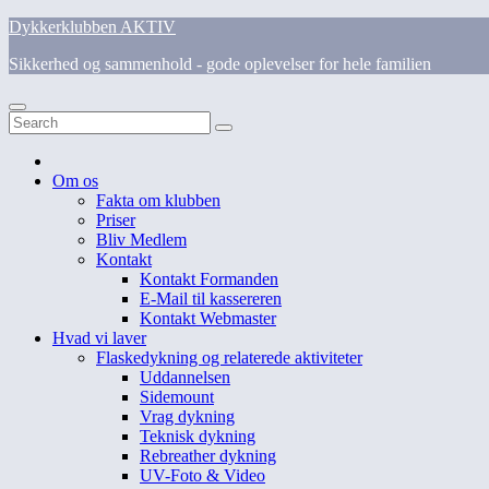
Skip
Dykkerklubben AKTIV
to
Sikkerhed og sammenhold - gode oplevelser for hele familien
content
Om os
Fakta om klubben
Priser
Bliv Medlem
Kontakt
Kontakt Formanden
E-Mail til kassereren
Kontakt Webmaster
Hvad vi laver
Flaskedykning og relaterede aktiviteter
Uddannelsen
Sidemount
Vrag dykning
Teknisk dykning
Rebreather dykning
UV-Foto & Video