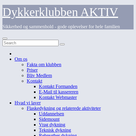
Skip
Dykkerklubben AKTIV
to
content
Sikkerhed og sammenhold - gode oplevelser for hele familien
Om os
Fakta om klubben
Priser
Bliv Medlem
Kontakt
Kontakt Formanden
E-Mail til kassereren
Kontakt Webmaster
Hvad vi laver
Flaskedykning og relaterede aktiviteter
Uddannelsen
Sidemount
Vrag dykning
Teknisk dykning
Rebreather dykning