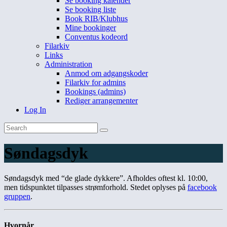
Se booking kalender
Se booking liste
Book RIB/Klubhus
Mine bookinger
Conventus kodeord
Filarkiv
Links
Administration
Anmod om adgangskoder
Filarkiv for admins
Bookings (admins)
Rediger arrangementer
Log In
Søndagsdyk
Søndagsdyk med “de glade dykkere”. Afholdes oftest kl. 10:00,
men tidspunktet tilpasses strømforhold. Stedet oplyses på
facebook
gruppen
.
Hvornår