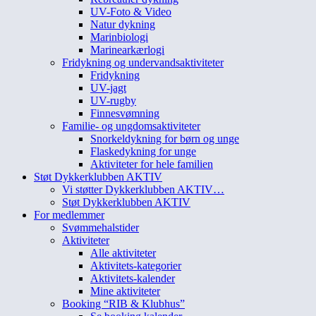
UV-Foto & Video
Natur dykning
Marinbiologi
Marinearkærlogi
Fridykning og undervandsaktiviteter
Fridykning
UV-jagt
UV-rugby
Finnesvømning
Familie- og ungdomsaktiviteter
Snorkeldykning for børn og unge
Flaskedykning for unge
Aktiviteter for hele familien
Støt Dykkerklubben AKTIV
Vi støtter Dykkerklubben AKTIV…
Støt Dykkerklubben AKTIV
For medlemmer
Svømmehalstider
Aktiviteter
Alle aktiviteter
Aktivitets-kategorier
Aktivitets-kalender
Mine aktiviteter
Booking “RIB & Klubhus”