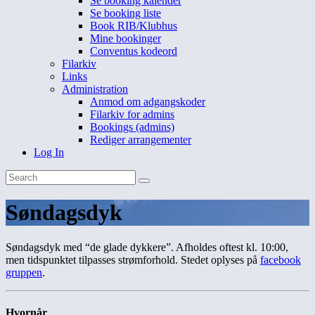
Se booking kalender
Se booking liste
Book RIB/Klubhus
Mine bookinger
Conventus kodeord
Filarkiv
Links
Administration
Anmod om adgangskoder
Filarkiv for admins
Bookings (admins)
Rediger arrangementer
Log In
Søndagsdyk
Søndagsdyk med “de glade dykkere”. Afholdes oftest kl. 10:00,
men tidspunktet tilpasses strømforhold. Stedet oplyses på
facebook
gruppen
.
Hvornår