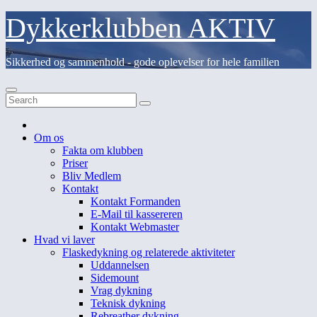
Skip
Dykkerklubben AKTIV
to
content
Sikkerhed og sammenhold - gode oplevelser for hele familien
Om os
Fakta om klubben
Priser
Bliv Medlem
Kontakt
Kontakt Formanden
E-Mail til kassereren
Kontakt Webmaster
Hvad vi laver
Flaskedykning og relaterede aktiviteter
Uddannelsen
Sidemount
Vrag dykning
Teknisk dykning
Rebreather dykning