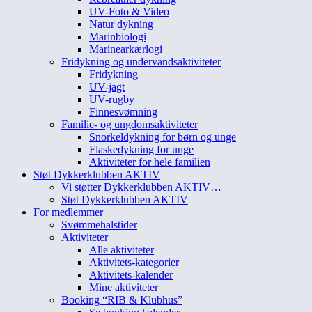
UV-Foto & Video
Natur dykning
Marinbiologi
Marinearkærlogi
Fridykning og undervandsaktiviteter
Fridykning
UV-jagt
UV-rugby
Finnesvømning
Familie- og ungdomsaktiviteter
Snorkeldykning for børn og unge
Flaskedykning for unge
Aktiviteter for hele familien
Støt Dykkerklubben AKTIV
Vi støtter Dykkerklubben AKTIV…
Støt Dykkerklubben AKTIV
For medlemmer
Svømmehalstider
Aktiviteter
Alle aktiviteter
Aktivitets-kategorier
Aktivitets-kalender
Mine aktiviteter
Booking “RIB & Klubhus”