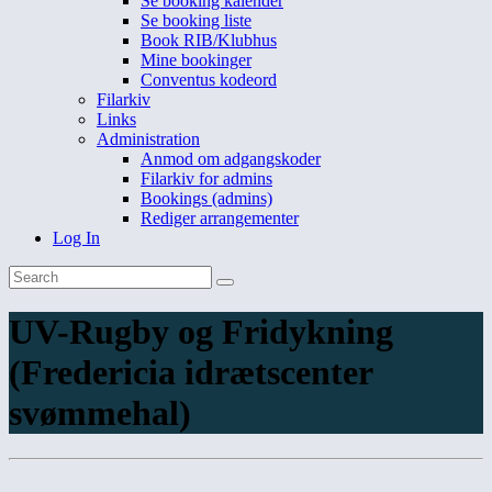
Se booking kalender
Se booking liste
Book RIB/Klubhus
Mine bookinger
Conventus kodeord
Filarkiv
Links
Administration
Anmod om adgangskoder
Filarkiv for admins
Bookings (admins)
Rediger arrangementer
Log In
UV-Rugby og Fridykning
(Fredericia idrætscenter
svømmehal)