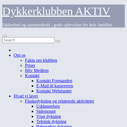
Skip
Dykkerklubben AKTIV
to
content
Sikkerhed og sammenhold - gode oplevelser for hele familien
Om os
Fakta om klubben
Priser
Bliv Medlem
Kontakt
Kontakt Formanden
E-Mail til kassereren
Kontakt Webmaster
Hvad vi laver
Flaskedykning og relaterede aktiviteter
Uddannelsen
Sidemount
Vrag dykning
Teknisk dykning
Rebreather dykning