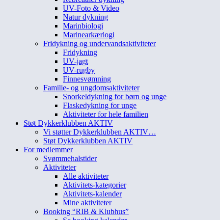
UV-Foto & Video
Natur dykning
Marinbiologi
Marinearkærlogi
Fridykning og undervandsaktiviteter
Fridykning
UV-jagt
UV-rugby
Finnesvømning
Familie- og ungdomsaktiviteter
Snorkeldykning for børn og unge
Flaskedykning for unge
Aktiviteter for hele familien
Støt Dykkerklubben AKTIV
Vi støtter Dykkerklubben AKTIV…
Støt Dykkerklubben AKTIV
For medlemmer
Svømmehalstider
Aktiviteter
Alle aktiviteter
Aktivitets-kategorier
Aktivitets-kalender
Mine aktiviteter
Booking “RIB & Klubhus”