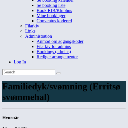
Se booking kalender
Se booking liste
Book RIB/Klubhus
Mine bookinger
Conventus kodeord
Filarkiv
Links
Administration
Anmod om adgangskoder
Filarkiv for admins
Bookings (admins)
Rediger arrangementer
Log In
Familiedyk/svømning (Erritsø
svømmehal)
Hvornår