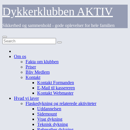
Skip
Dykkerklubben AKTIV
to
content
Sikkerhed og sammenhold - gode oplevelser for hele familien
Om os
Fakta om klubben
Priser
Bliv Medlem
Kontakt
Kontakt Formanden
E-Mail til kassereren
Kontakt Webmaster
Hvad vi laver
Flaskedykning og relaterede aktiviteter
Uddannelsen
Sidemount
Vrag dykning
Teknisk dykning
Rebreather dykning