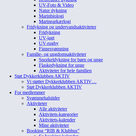
UV-Foto & Video
Natur dykning
Marinbiologi
Marinearkærlogi
Fridykning og undervandsaktiviteter
Fridykning
UV-jagt
UV-rugby
Finnesvømning
Familie- og ungdomsaktiviteter
Snorkeldykning for børn og unge
Flaskedykning for unge
Aktiviteter for hele familien
Støt Dykkerklubben AKTIV
Vi støtter Dykkerklubben AKTIV…
Støt Dykkerklubben AKTIV
For medlemmer
Svømmehalstider
Aktiviteter
Alle aktiviteter
Aktivitets-kategorier
Aktivitets-kalender
Mine aktiviteter
Booking “RIB & Klubhus”