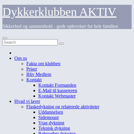
Skip
Dykkerklubben AKTIV
to
content
Sikkerhed og sammenhold - gode oplevelser for hele familien
Om os
Fakta om klubben
Priser
Bliv Medlem
Kontakt
Kontakt Formanden
E-Mail til kassereren
Kontakt Webmaster
Hvad vi laver
Flaskedykning og relaterede aktiviteter
Uddannelsen
Sidemount
Vrag dykning
Teknisk dykning
Rebreather dykning