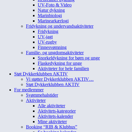
UV-Foto & Video
Natur dykning
Marinbiologi
Marinearkærlogi
Fridykning og undervandsaktiviteter
Fridykning
UV-jagt
UV-rugby
Finnesvømning
Familie- og ungdomsaktiviteter
Snorkeldykning for børn og unge
Flaskedykning for unge
Aktiviteter for hele familien
Støt Dykkerklubben AKTIV
Vi støtter Dykkerklubben AKTIV…
Støt Dykkerklubben AKTIV
For medlemmer
Svømmehalstider
Aktiviteter
Alle aktiviteter
Aktivitets-kategorier
Aktivitets-kalender
Mine aktiviteter
Booking “RIB & Klubhus”