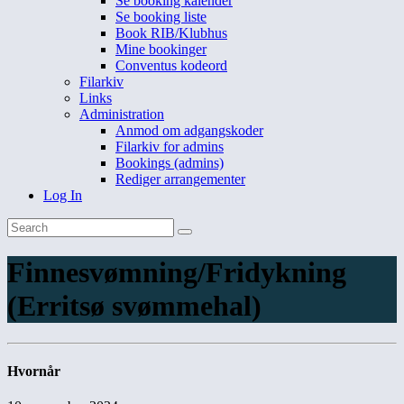
Se booking kalender
Se booking liste
Book RIB/Klubhus
Mine bookinger
Conventus kodeord
Filarkiv
Links
Administration
Anmod om adgangskoder
Filarkiv for admins
Bookings (admins)
Rediger arrangementer
Log In
Finnesvømning/Fridykning
(Erritsø svømmehal)
Hvornår