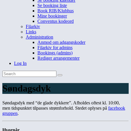
Se booking kalender
Se booking liste
Book RIB/Klubhus
Mine bookinger
Conventus kodeord
Filarkiv
Links
Administration
Anmod om adgangskoder
Filarkiv for admins
Bookings (admins)
Rediger arrangementer
Log In
Søndagsdyk
Søndagsdyk med “de glade dykkere”. Afholdes oftest kl. 10:00,
men tidspunktet tilpasses strømforhold. Stedet oplyses på
facebook
gruppen
.
Hvornår