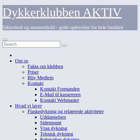
Skip
Dykkerklubben AKTIV
to
content
Sikkerhed og sammenhold - gode oplevelser for hele familien
Om os
Fakta om klubben
Priser
Bliv Medlem
Kontakt
Kontakt Formanden
E-Mail til kassereren
Kontakt Webmaster
Hvad vi laver
Flaskedykning og relaterede aktiviteter
Uddannelsen
Sidemount
Vrag dykning
Teknisk dykning
Rebreather dykning