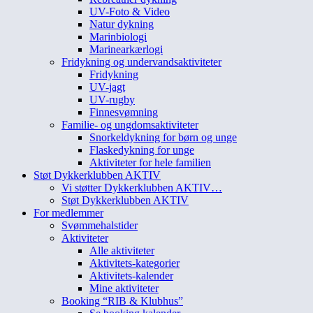
UV-Foto & Video
Natur dykning
Marinbiologi
Marinearkærlogi
Fridykning og undervandsaktiviteter
Fridykning
UV-jagt
UV-rugby
Finnesvømning
Familie- og ungdomsaktiviteter
Snorkeldykning for børn og unge
Flaskedykning for unge
Aktiviteter for hele familien
Støt Dykkerklubben AKTIV
Vi støtter Dykkerklubben AKTIV…
Støt Dykkerklubben AKTIV
For medlemmer
Svømmehalstider
Aktiviteter
Alle aktiviteter
Aktivitets-kategorier
Aktivitets-kalender
Mine aktiviteter
Booking “RIB & Klubhus”