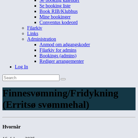
Se booking kalender
Se booking liste
Book RIB/Klubhus
Mine bookinger
Conventus kodeord
Filarkiv
Links
Administration
Anmod om adgangskoder
Filarkiv for admins
Bookings (admins)
Rediger arrangementer
Log In
Finnesvømning/Fridykning
(Erritsø svømmehal)
Hvornår