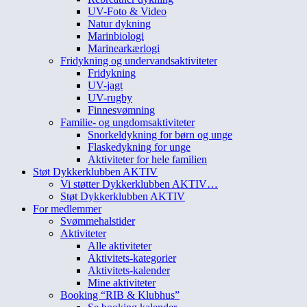
UV-Foto & Video
Natur dykning
Marinbiologi
Marinearkærlogi
Fridykning og undervandsaktiviteter
Fridykning
UV-jagt
UV-rugby
Finnesvømning
Familie- og ungdomsaktiviteter
Snorkeldykning for børn og unge
Flaskedykning for unge
Aktiviteter for hele familien
Støt Dykkerklubben AKTIV
Vi støtter Dykkerklubben AKTIV…
Støt Dykkerklubben AKTIV
For medlemmer
Svømmehalstider
Aktiviteter
Alle aktiviteter
Aktivitets-kategorier
Aktivitets-kalender
Mine aktiviteter
Booking “RIB & Klubhus”