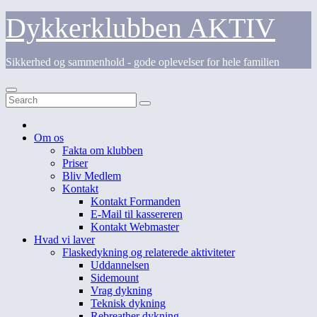
Skip
Dykkerklubben AKTIV
to
content
Sikkerhed og sammenhold - gode oplevelser for hele familien
Om os
Fakta om klubben
Priser
Bliv Medlem
Kontakt
Kontakt Formanden
E-Mail til kassereren
Kontakt Webmaster
Hvad vi laver
Flaskedykning og relaterede aktiviteter
Uddannelsen
Sidemount
Vrag dykning
Teknisk dykning
Rebreather dykning