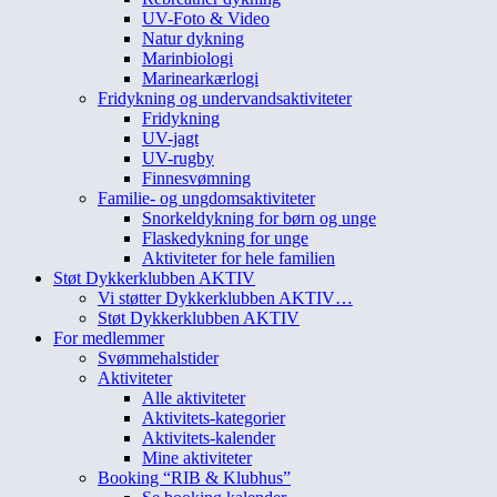
UV-Foto & Video
Natur dykning
Marinbiologi
Marinearkærlogi
Fridykning og undervandsaktiviteter
Fridykning
UV-jagt
UV-rugby
Finnesvømning
Familie- og ungdomsaktiviteter
Snorkeldykning for børn og unge
Flaskedykning for unge
Aktiviteter for hele familien
Støt Dykkerklubben AKTIV
Vi støtter Dykkerklubben AKTIV…
Støt Dykkerklubben AKTIV
For medlemmer
Svømmehalstider
Aktiviteter
Alle aktiviteter
Aktivitets-kategorier
Aktivitets-kalender
Mine aktiviteter
Booking “RIB & Klubhus”