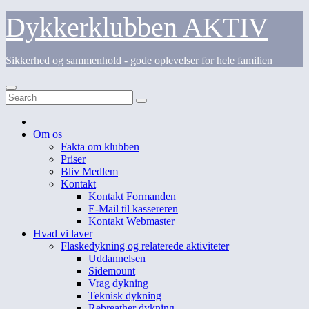
Skip
Dykkerklubben AKTIV
to
content
Sikkerhed og sammenhold - gode oplevelser for hele familien
Om os
Fakta om klubben
Priser
Bliv Medlem
Kontakt
Kontakt Formanden
E-Mail til kassereren
Kontakt Webmaster
Hvad vi laver
Flaskedykning og relaterede aktiviteter
Uddannelsen
Sidemount
Vrag dykning
Teknisk dykning
Rebreather dykning