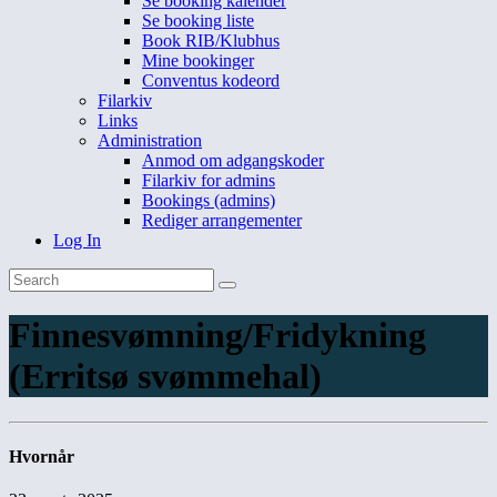
Se booking kalender
Se booking liste
Book RIB/Klubhus
Mine bookinger
Conventus kodeord
Filarkiv
Links
Administration
Anmod om adgangskoder
Filarkiv for admins
Bookings (admins)
Rediger arrangementer
Log In
Finnesvømning/Fridykning
(Erritsø svømmehal)
Hvornår