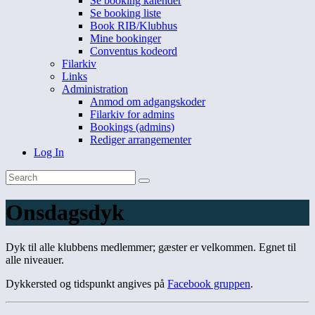
Se booking kalender
Se booking liste
Book RIB/Klubhus
Mine bookinger
Conventus kodeord
Filarkiv
Links
Administration
Anmod om adgangskoder
Filarkiv for admins
Bookings (admins)
Rediger arrangementer
Log In
Onsdagsdyk
Dyk til alle klubbens medlemmer; gæster er velkommen. Egnet til
alle niveauer.
Dykkersted og tidspunkt angives på
Facebook gruppen
.