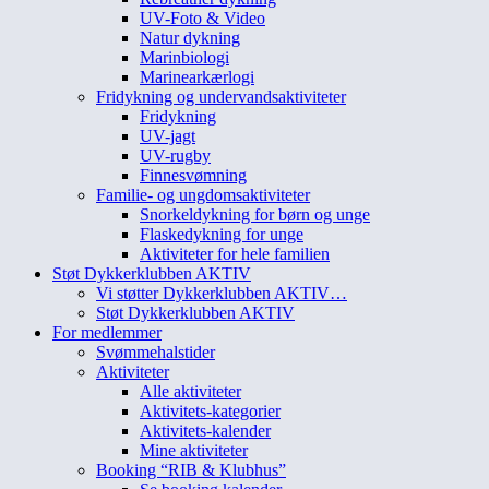
UV-Foto & Video
Natur dykning
Marinbiologi
Marinearkærlogi
Fridykning og undervandsaktiviteter
Fridykning
UV-jagt
UV-rugby
Finnesvømning
Familie- og ungdomsaktiviteter
Snorkeldykning for børn og unge
Flaskedykning for unge
Aktiviteter for hele familien
Støt Dykkerklubben AKTIV
Vi støtter Dykkerklubben AKTIV…
Støt Dykkerklubben AKTIV
For medlemmer
Svømmehalstider
Aktiviteter
Alle aktiviteter
Aktivitets-kategorier
Aktivitets-kalender
Mine aktiviteter
Booking “RIB & Klubhus”