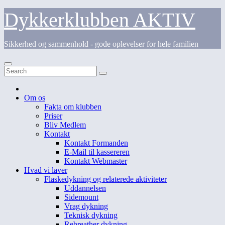
Skip
Dykkerklubben AKTIV
to
content
Sikkerhed og sammenhold - gode oplevelser for hele familien
Om os
Fakta om klubben
Priser
Bliv Medlem
Kontakt
Kontakt Formanden
E-Mail til kassereren
Kontakt Webmaster
Hvad vi laver
Flaskedykning og relaterede aktiviteter
Uddannelsen
Sidemount
Vrag dykning
Teknisk dykning
Rebreather dykning