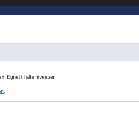
. Egnet til alle niveauer.
en
.