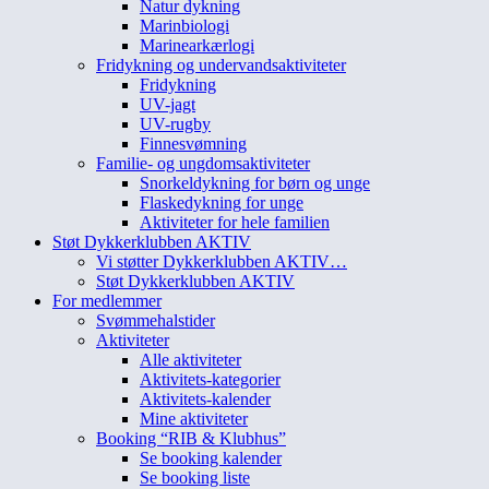
Natur dykning
Marinbiologi
Marinearkærlogi
Fridykning og undervandsaktiviteter
Fridykning
UV-jagt
UV-rugby
Finnesvømning
Familie- og ungdomsaktiviteter
Snorkeldykning for børn og unge
Flaskedykning for unge
Aktiviteter for hele familien
Støt Dykkerklubben AKTIV
Vi støtter Dykkerklubben AKTIV…
Støt Dykkerklubben AKTIV
For medlemmer
Svømmehalstider
Aktiviteter
Alle aktiviteter
Aktivitets-kategorier
Aktivitets-kalender
Mine aktiviteter
Booking “RIB & Klubhus”
Se booking kalender
Se booking liste