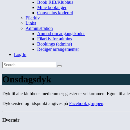
Book RIB/Klubhus
Mine bookinger
Conventus kodeord
Filarkiv
Links
Administration
Anmod om adgangskoder
Filarkiv for admins
Bookings (admins)
Rediger arrangementer
Log In
Onsdagsdyk
Dyk til alle klubbens medlemmer; gæster er velkommen. Egnet til alle
Dykkersted og tidspunkt angives på
Facebook gruppen
.
Hvornår