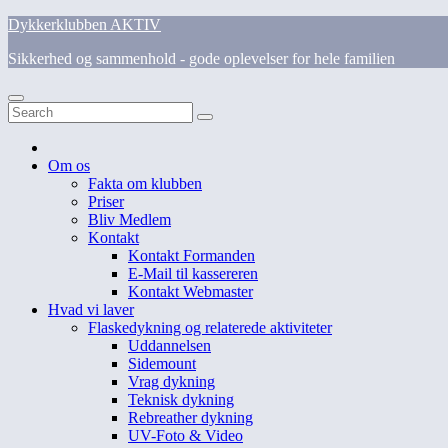
Skip
Dykkerklubben AKTIV
to
Sikkerhed og sammenhold - gode oplevelser for hele familien
content
Om os
Fakta om klubben
Priser
Bliv Medlem
Kontakt
Kontakt Formanden
E-Mail til kassereren
Kontakt Webmaster
Hvad vi laver
Flaskedykning og relaterede aktiviteter
Uddannelsen
Sidemount
Vrag dykning
Teknisk dykning
Rebreather dykning
UV-Foto & Video