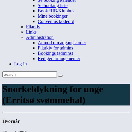
Se booking kalender
Se booking liste
Book RIB/Klubhus
Mine bookinger
Conventus kodeord
Filarkiv
Links
Administration
Anmod om adgangskoder
Filarkiv for admins
Bookings (admins)
Rediger arrangementer
Log In
Snorkeldykning for unge
(Erritsø svømmehal)
Hvornår