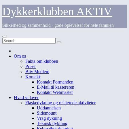
Skip
Dykkerklubben AKTIV
to
content
Sikkerhed og sammenhold - gode oplevelser for hele familien
Om os
Fakta om klubben
Priser
Bliv Medlem
Kontakt
Kontakt Formanden
E-Mail til kassereren
Kontakt Webmaster
Hvad vi laver
Flaskedykning og relaterede aktiviteter
Uddannelsen
Sidemount
Vrag dykning
Teknisk dykning
Rebreather dykning