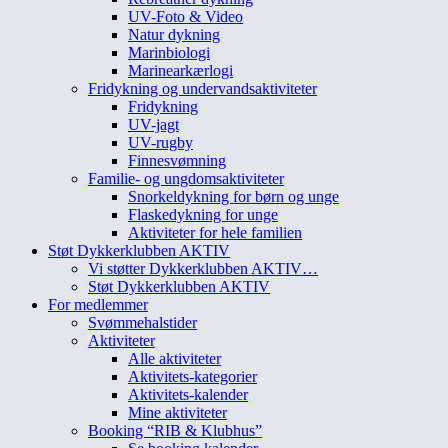
UV-Foto & Video
Natur dykning
Marinbiologi
Marinearkærlogi
Fridykning og undervandsaktiviteter
Fridykning
UV-jagt
UV-rugby
Finnesvømning
Familie- og ungdomsaktiviteter
Snorkeldykning for børn og unge
Flaskedykning for unge
Aktiviteter for hele familien
Støt Dykkerklubben AKTIV
Vi støtter Dykkerklubben AKTIV…
Støt Dykkerklubben AKTIV
For medlemmer
Svømmehalstider
Aktiviteter
Alle aktiviteter
Aktivitets-kategorier
Aktivitets-kalender
Mine aktiviteter
Booking “RIB & Klubhus”