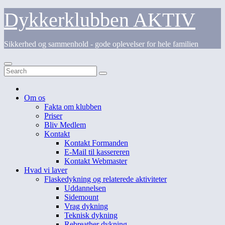
Skip
Dykkerklubben AKTIV
to
content
Sikkerhed og sammenhold - gode oplevelser for hele familien
Om os
Fakta om klubben
Priser
Bliv Medlem
Kontakt
Kontakt Formanden
E-Mail til kassereren
Kontakt Webmaster
Hvad vi laver
Flaskedykning og relaterede aktiviteter
Uddannelsen
Sidemount
Vrag dykning
Teknisk dykning
Rebreather dykning