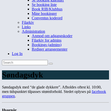
Se booking kalender
Se booking liste
Book RIB/Klubhus
Mine bookinger
Conventus kodeord
Filarkiv
Links
Administration
Anmod om adgangskoder
Filarkiv for admins
Bookings (admins)
Rediger arrangementer
Log In
Søndagsdyk
Søndagsdyk med “de glade dykkere”. Afholdes oftest kl. 10:00,
men tidspunktet tilpasses strømforhold. Stedet oplyses på
facebook
gruppen
.
Hvornår