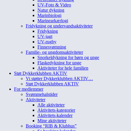
UV-Foto & Video
Natur dykning
Marinbiologi
Marinearkærlogi
Fridykning og undervandsaktiviteter
Fridykning
UV-jagt
UV-rugby
Finnesvømning
Familie- og ungdomsaktiviteter
Snorkeldykning for børn og unge
Flaskedykning for unge
Aktiviteter for hele familien
Støt Dykkerklubben AKTIV
Vi støtter Dykkerklubben AKTIV…
Støt Dykkerklubben AKTIV
For medlemmer
Svømmehalstider
Aktiviteter
Alle aktiviteter
Aktivitets-kategorier
Aktivitets-kalender
Mine aktiviteter
Booking “RIB & Klubhus”