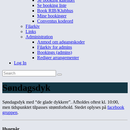
Se booking kalender
Se booking liste
Book RIB/Klubhus
Mine bookinger
Conventus kodeord
Filarkiv
Links
Administration
Anmod om adgangskoder
Filarkiv for admins
Bookings (admins)
Rediger arrangementer
Log In
Søndagsdyk
Søndagsdyk med “de glade dykkere”. Afholdes oftest kl. 10:00,
men tidspunktet tilpasses strømforhold. Stedet oplyses på
facebook
gruppen
.
Hvornår