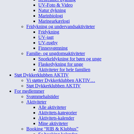
UV-Foto & Video
Natur dykning
Marinbiologi
Marinearkærlogi
Fridykning og undervandsaktiviteter
Fridykning
UV-jagt
UV-rugby
Finnesvømning
Familie- og ungdomsaktiviteter
Snorkeldykning for børn og unge
Flaskedykning for unge
Aktiviteter for hele familien
Støt Dykkerklubben AKTIV
Vi støtter Dykkerklubben AKTIV…
Støt Dykkerklubben AKTIV
For medlemmer
Svømmehalstider
Aktiviteter
Alle aktiviteter
Aktivitets-kategorier
Aktivitets-kalender
Mine aktiviteter
Booking “RIB & Klubhus”