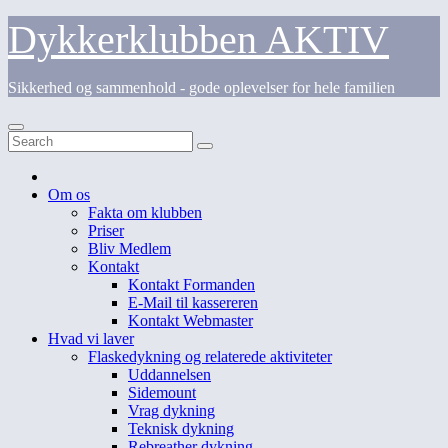
Skip
Dykkerklubben AKTIV
to
content
Sikkerhed og sammenhold - gode oplevelser for hele familien
Om os
Fakta om klubben
Priser
Bliv Medlem
Kontakt
Kontakt Formanden
E-Mail til kassereren
Kontakt Webmaster
Hvad vi laver
Flaskedykning og relaterede aktiviteter
Uddannelsen
Sidemount
Vrag dykning
Teknisk dykning
Rebreather dykning