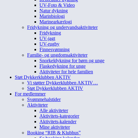
UV-Foto & Video
Natur dykning
Marinbiologi
Marinearkærlogi
Fridykning og undervandsaktiviteter
Fridykning
UV-jagt
UV-rugby
Finnesvømning
Familie- og ungdomsaktiviteter
Snorkeldykning for børn og unge
Flaskedykning for unge
Aktiviteter for hele familien
Støt Dykkerklubben AKTIV
Vi støtter Dykkerklubben AKTIV…
Støt Dykkerklubben AKTIV
For medlemmer
Svømmehalstider
Aktiviteter
Alle aktiviteter
Aktivitets-kategorier
Aktivitets-kalender
Mine aktiviteter
Booking “RIB & Klubhus”