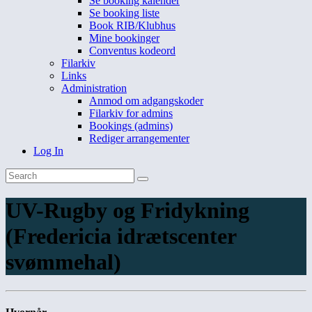
Se booking kalender
Se booking liste
Book RIB/Klubhus
Mine bookinger
Conventus kodeord
Filarkiv
Links
Administration
Anmod om adgangskoder
Filarkiv for admins
Bookings (admins)
Rediger arrangementer
Log In
UV-Rugby og Fridykning
(Fredericia idrætscenter
svømmehal)