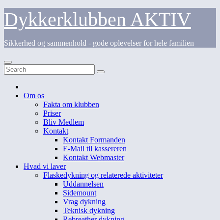
Skip
Dykkerklubben AKTIV
to
content
Sikkerhed og sammenhold - gode oplevelser for hele familien
Om os
Fakta om klubben
Priser
Bliv Medlem
Kontakt
Kontakt Formanden
E-Mail til kassereren
Kontakt Webmaster
Hvad vi laver
Flaskedykning og relaterede aktiviteter
Uddannelsen
Sidemount
Vrag dykning
Teknisk dykning
Rebreather dykning