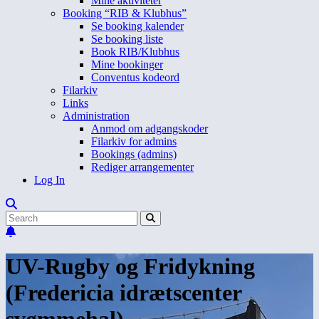
Mine aktiviteter
Booking “RIB & Klubhus”
Se booking kalender
Se booking liste
Book RIB/Klubhus
Mine bookinger
Conventus kodeord
Filarkiv
Links
Administration
Anmod om adgangskoder
Filarkiv for admins
Bookings (admins)
Rediger arrangementer
Log In
UV-Rugby og Fridykning
(Fredericia idrætscenter