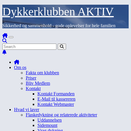
Skip
Dykkerklubben AKTIV
to
content
Sikkerhed og sammenhold - gode oplevelser for hele familien
Om os
Fakta om klubben
Priser
Bliv Medlem
Kontakt
Kontakt Formanden
E-Mail til kassereren
Kontakt Webmaster
Hvad vi laver
Flaskedykning og relaterede aktiviteter
Uddannelsen
Sidemount
Vrag dykning