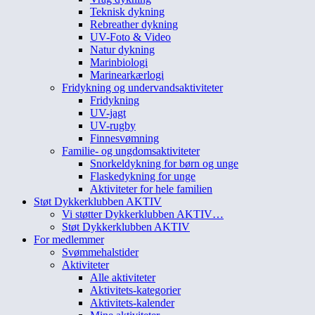
Teknisk dykning
Rebreather dykning
UV-Foto & Video
Natur dykning
Marinbiologi
Marinearkærlogi
Fridykning og undervandsaktiviteter
Fridykning
UV-jagt
UV-rugby
Finnesvømning
Familie- og ungdomsaktiviteter
Snorkeldykning for børn og unge
Flaskedykning for unge
Aktiviteter for hele familien
Støt Dykkerklubben AKTIV
Vi støtter Dykkerklubben AKTIV…
Støt Dykkerklubben AKTIV
For medlemmer
Svømmehalstider
Aktiviteter
Alle aktiviteter
Aktivitets-kategorier
Aktivitets-kalender