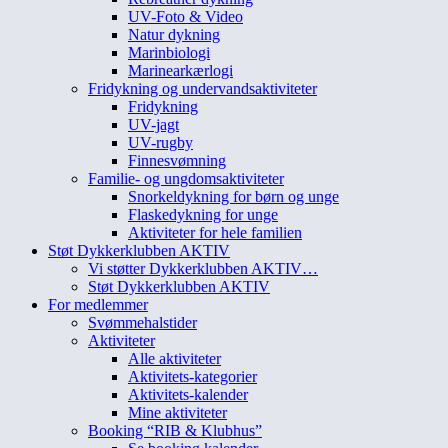
UV-Foto & Video
Natur dykning
Marinbiologi
Marinearkærlogi
Fridykning og undervandsaktiviteter
Fridykning
UV-jagt
UV-rugby
Finnesvømning
Familie- og ungdomsaktiviteter
Snorkeldykning for børn og unge
Flaskedykning for unge
Aktiviteter for hele familien
Støt Dykkerklubben AKTIV
Vi støtter Dykkerklubben AKTIV…
Støt Dykkerklubben AKTIV
For medlemmer
Svømmehalstider
Aktiviteter
Alle aktiviteter
Aktivitets-kategorier
Aktivitets-kalender
Mine aktiviteter
Booking “RIB & Klubhus”