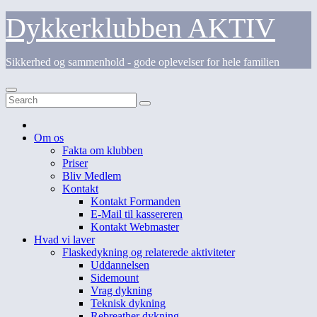
Skip
Dykkerklubben AKTIV
to
content
Sikkerhed og sammenhold - gode oplevelser for hele familien
Om os
Fakta om klubben
Priser
Bliv Medlem
Kontakt
Kontakt Formanden
E-Mail til kassereren
Kontakt Webmaster
Hvad vi laver
Flaskedykning og relaterede aktiviteter
Uddannelsen
Sidemount
Vrag dykning
Teknisk dykning
Rebreather dykning