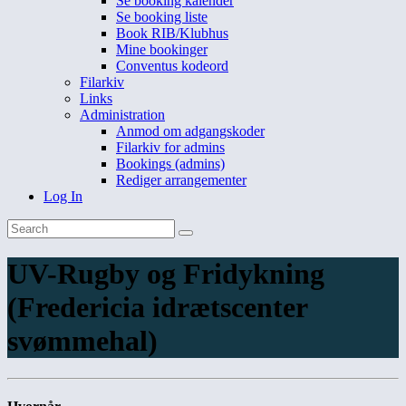
Se booking kalender
Se booking liste
Book RIB/Klubhus
Mine bookinger
Conventus kodeord
Filarkiv
Links
Administration
Anmod om adgangskoder
Filarkiv for admins
Bookings (admins)
Rediger arrangementer
Log In
UV-Rugby og Fridykning
(Fredericia idrætscenter
svømmehal)