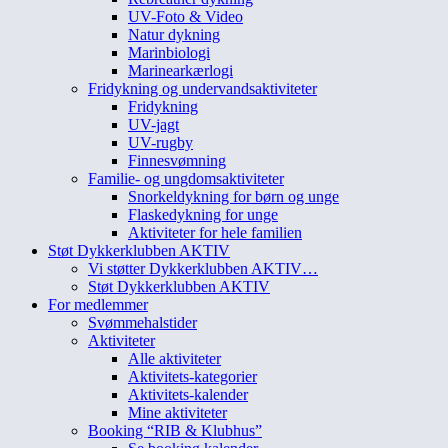
UV-Foto & Video
Natur dykning
Marinbiologi
Marinearkærlogi
Fridykning og undervandsaktiviteter
Fridykning
UV-jagt
UV-rugby
Finnesvømning
Familie- og ungdomsaktiviteter
Snorkeldykning for børn og unge
Flaskedykning for unge
Aktiviteter for hele familien
Støt Dykkerklubben AKTIV
Vi støtter Dykkerklubben AKTIV…
Støt Dykkerklubben AKTIV
For medlemmer
Svømmehalstider
Aktiviteter
Alle aktiviteter
Aktivitets-kategorier
Aktivitets-kalender
Mine aktiviteter
Booking “RIB & Klubhus”