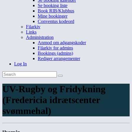
Se booking kalender
Se booking liste
Book RIB/Klubhus
Mine bookinger
Conventus kodeord
Filarkiv
Links
Administration
Anmod om adgangskoder
Filarkiv for admins
Bookings (admins)
Rediger arrangementer
Log In
UV-Rugby og Fridykning
(Fredericia idrætscenter
svømmehal)