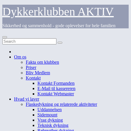
Skip
Dykkerklubben AKTIV
to
content
Sikkerhed og sammenhold - gode oplevelser for hele familien
Om os
Fakta om klubben
Priser
Bliv Medlem
Kontakt
Kontakt Formanden
E-Mail til kassereren
Kontakt Webmaster
Hvad vi laver
Flaskedykning og relaterede aktiviteter
Uddannelsen
Sidemount
Vrag dykning
Teknisk dykning
Rebreather dykning